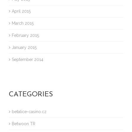
April 2015
March 2015
February 2015
January 2015
September 2014
CATEGORIES
betalice-casino.cz
Betwoon TR