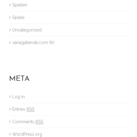
Spellen
Spiele
Uncategorized
vanagatienda.com (tr)
META
Log in
Entries
RSS
Comments
RSS
WordPress.org