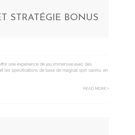
ET STRATÉGIE BONUS
ffrir une expérience de jeu immersive avec des
et les spécifications de base de magical spin casino, en
READ MORE