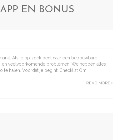
 APP EN BONUS
rkt. Als je op zoek bent naar een betrouwbare
gieën en veelvoorkomende problemen. We hebben alles
no te halen. Voordat je begint: Checklist Om
READ MORE