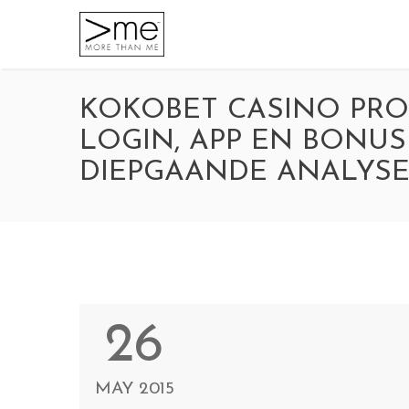
KOKOBET CASINO PRO
LOGIN, APP EN BONUS
DIEPGAANDE ANALYS
26
MAY 2015