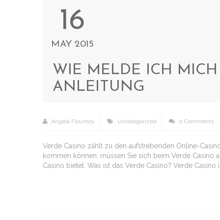
16
MAY 2015
WIE MELDE ICH MICH
ANLEITUNG
Angela Flournoy
Uncategorized
0 Comments
Verde Casino zählt zu den aufstrebenden Online-Casinos
kommen können, müssen Sie sich beim Verde Casino anme
Casino bietet. Was ist das Verde Casino? Verde Casino i