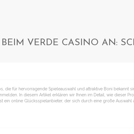
 BEIM VERDE CASINO AN: SC
, die für hervorragende Spieleauswahl und attraktive Boni bekannt si
lden. In diesem Artikel erklären wir Ihnen im Detail, wie dieser P
st ein online Glücksspielanbieter, der sich durch eine große Auswahl 