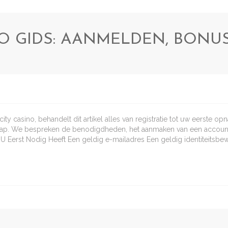
NO GIDS: AANMELDEN, BONU
ty casino, behandelt dit artikel alles van registratie tot uw eerste 
 stap. We bespreken de benodigdheden, het aanmaken van een account
erst Nodig Heeft Een geldig e-mailadres Een geldig identiteitsbew