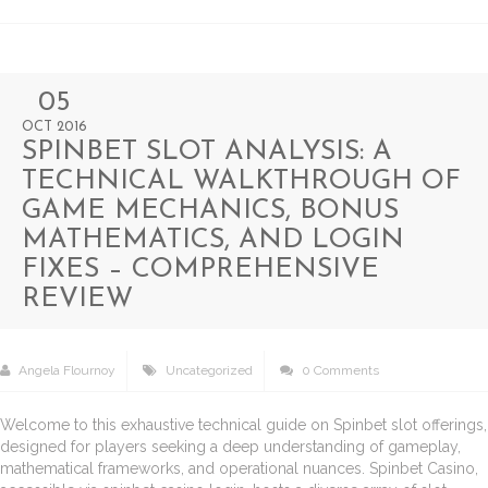
05
OCT 2016
SPINBET SLOT ANALYSIS: A
TECHNICAL WALKTHROUGH OF
GAME MECHANICS, BONUS
MATHEMATICS, AND LOGIN
FIXES – COMPREHENSIVE
REVIEW
Angela Flournoy
Uncategorized
0 Comments
Welcome to this exhaustive technical guide on Spinbet slot offerings,
designed for players seeking a deep understanding of gameplay,
mathematical frameworks, and operational nuances. Spinbet Casino,