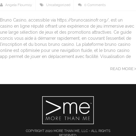
Angela Flournoy
Uncategorized
0 Comments
Bruno Casino, accessible via https://brunocasinofr.org/, est un
casino en ligne réputé offrant une expérience de jeu immersive avec
une large sélection de jeux et des promotions attractives. Ce guide
concis vous aide à démarrer rapidement, en couvrant l’essentiel de
l’inscription et du bonus bruno casino. La plateforme bruno casino
online est optimisée pour une navigation fluide, et le bruno casino
app permet de jouer en déplacement avec facilité. Visualisation de
READ MORE
COPYRIGHT 2020
MORE THAN ME, LLC
- ALL RIGHTS
RESERVED.