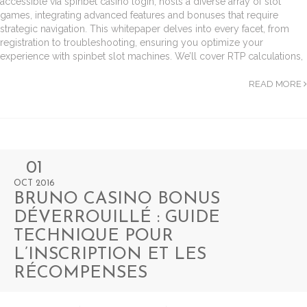
accessible via spinbet casino login, hosts a diverse array of slot
games, integrating advanced features and bonuses that require
strategic navigation. This whitepaper delves into every facet, from
registration to troubleshooting, ensuring you optimize your
experience with spinbet slot machines. We’ll cover RTP calculations,
READ MORE
01
OCT 2016
BRUNO CASINO BONUS
DÉVERROUILLÉ : GUIDE
TECHNIQUE POUR
L’INSCRIPTION ET LES
RÉCOMPENSES