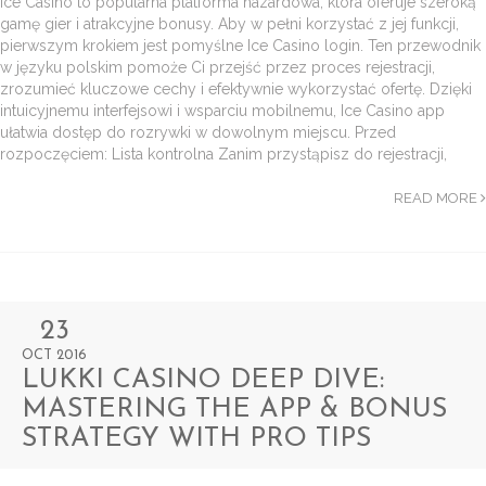
Ice Casino to popularna platforma hazardowa, która oferuje szeroką
gamę gier i atrakcyjne bonusy. Aby w pełni korzystać z jej funkcji,
pierwszym krokiem jest pomyślne Ice Casino login. Ten przewodnik
w języku polskim pomoże Ci przejść przez proces rejestracji,
zrozumieć kluczowe cechy i efektywnie wykorzystać ofertę. Dzięki
intuicyjnemu interfejsowi i wsparciu mobilnemu, Ice Casino app
ułatwia dostęp do rozrywki w dowolnym miejscu. Przed
rozpoczęciem: Lista kontrolna Zanim przystąpisz do rejestracji,
READ MORE
23
OCT 2016
LUKKI CASINO DEEP DIVE:
MASTERING THE APP & BONUS
STRATEGY WITH PRO TIPS