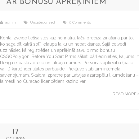
AR BONUSU APRĒĶINIEM
admin
Uncategorized
0 Comments
Konta izveide tiešsaistes kazino ir ātra, taču precīza zināšana par to,
ko sagaidīt katrā solī, ietaupa laiku un nepatikšanas. Šajā ceļvedī
uzzināsiet, kā reģistrēties un aprēķināt savu pirmo bonusu
CSGOPolygon. Before You Start Pirms sākat, pārliecinieties, ka jums ir:
Derīga e-pasta adrese un tālruņa numurs. Personas apliecība (pase
vai ID karte) identitātes pārbaudei. Piekļuve stabilam interneta
savienojumam. Skaidra izpratne par Latvijas azartspēļu likumdošanu –
laimesti no Curacao licencētiem kazino var
READ MORE
17
OCT 2016