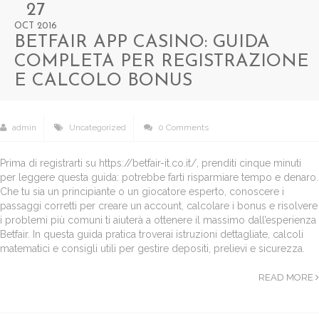
27
OCT 2016
BETFAIR APP CASINO: GUIDA
COMPLETA PER REGISTRAZIONE
E CALCOLO BONUS
admin
Uncategorized
0 Comments
Prima di registrarti su https://betfair-it.co.it/, prenditi cinque minuti
per leggere questa guida: potrebbe farti risparmiare tempo e denaro.
Che tu sia un principiante o un giocatore esperto, conoscere i
passaggi corretti per creare un account, calcolare i bonus e risolvere
i problemi più comuni ti aiuterà a ottenere il massimo dall’esperienza
Betfair. In questa guida pratica troverai istruzioni dettagliate, calcoli
matematici e consigli utili per gestire depositi, prelievi e sicurezza.
READ MORE