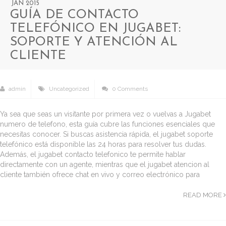
JAN 2015
GUÍA DE CONTACTO
TELEFÓNICO EN JUGABET:
SOPORTE Y ATENCIÓN AL
CLIENTE
admin
Uncategorized
0 Comments
Ya sea que seas un visitante por primera vez o vuelvas a Jugabet
numero de telefono, esta guía cubre las funciones esenciales que
necesitas conocer. Si buscas asistencia rápida, el jugabet soporte
telefónico está disponible las 24 horas para resolver tus dudas.
Además, el jugabet contacto telefonico te permite hablar
directamente con un agente, mientras que el jugabet atencion al
cliente también ofrece chat en vivo y correo electrónico para
READ MORE