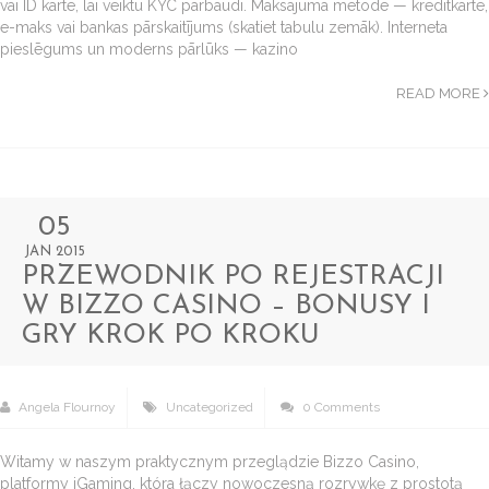
vai ID karte, lai veiktu KYC pārbaudi. Maksājuma metode — kredītkarte,
e-maks vai bankas pārskaitījums (skatiet tabulu zemāk). Interneta
pieslēgums un moderns pārlūks — kazino
READ MORE
05
JAN 2015
PRZEWODNIK PO REJESTRACJI
W BIZZO CASINO – BONUSY I
GRY KROK PO KROKU
Angela Flournoy
Uncategorized
0 Comments
Witamy w naszym praktycznym przeglądzie Bizzo Casino,
platformy iGaming, która łączy nowoczesną rozrywkę z prostotą