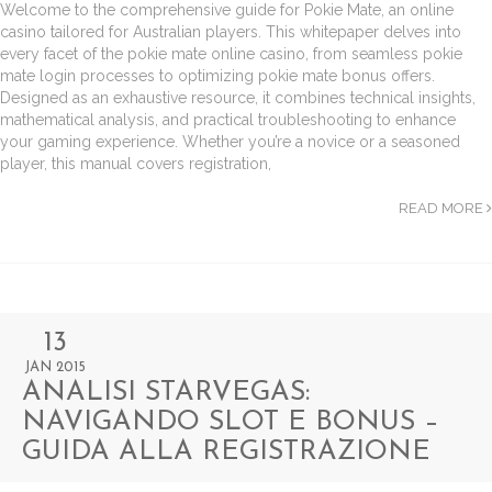
Welcome to the comprehensive guide for Pokie Mate, an online
casino tailored for Australian players. This whitepaper delves into
every facet of the pokie mate online casino, from seamless pokie
mate login processes to optimizing pokie mate bonus offers.
Designed as an exhaustive resource, it combines technical insights,
mathematical analysis, and practical troubleshooting to enhance
your gaming experience. Whether you’re a novice or a seasoned
player, this manual covers registration,
READ MORE
13
JAN 2015
ANALISI STARVEGAS:
NAVIGANDO SLOT E BONUS –
GUIDA ALLA REGISTRAZIONE