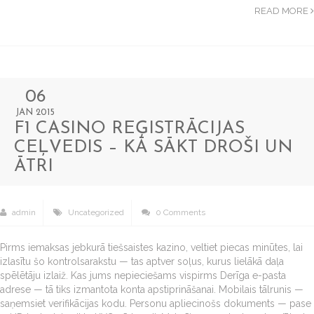
READ MORE
06
JAN 2015
F1 CASINO REĢISTRĀCIJAS
CEĻVEDIS – KĀ SĀKT DROŠI UN
ĀTRI
admin
Uncategorized
0 Comments
Pirms iemaksas jebkurā tiešsaistes kazino, veltiet piecas minūtes, lai
izlasītu šo kontrolsarakstu — tas aptver soļus, kurus lielākā daļa
spēlētāju izlaiž. Kas jums nepieciešams vispirms Derīga e-pasta
adrese — tā tiks izmantota konta apstiprināšanai. Mobilais tālrunis —
saņemsiet verifikācijas kodu. Personu apliecinošs dokuments — pase