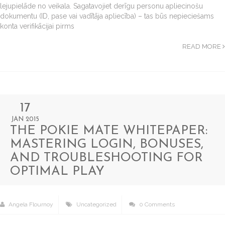
lejupielāde no veikala. Sagatavojiet derīgu personu apliecinošu
dokumentu (ID, pase vai vadītāja apliecība) – tas būs nepieciešams
konta verifikācijai pirms
READ MORE
17
JAN 2015
THE POKIE MATE WHITEPAPER:
MASTERING LOGIN, BONUSES,
AND TROUBLESHOOTING FOR
OPTIMAL PLAY
Angela Flournoy
Uncategorized
0 Comments