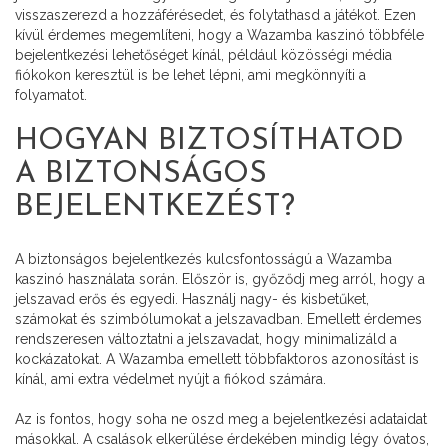
visszaszerezd a hozzáférésedet, és folytathasd a játékot. Ezen
kívül érdemes megemlíteni, hogy a Wazamba kaszinó többféle
bejelentkezési lehetőséget kínál, például közösségi média
fiókokon keresztül is be lehet lépni, ami megkönnyíti a
folyamatot.
HOGYAN BIZTOSÍTHATOD
A BIZTONSÁGOS
BEJELENTKEZÉST?
A biztonságos bejelentkezés kulcsfontosságú a Wazamba
kaszinó használata során. Először is, győződj meg arról, hogy a
jelszavad erős és egyedi. Használj nagy- és kisbetűket,
számokat és szimbólumokat a jelszavadban. Emellett érdemes
rendszeresen változtatni a jelszavadat, hogy minimalizáld a
kockázatokat. A Wazamba emellett többfaktoros azonosítást is
kínál, ami extra védelmet nyújt a fiókod számára.
Az is fontos, hogy soha ne oszd meg a bejelentkezési adataidat
másokkal. A csalások elkerülése érdekében mindig légy óvatos,