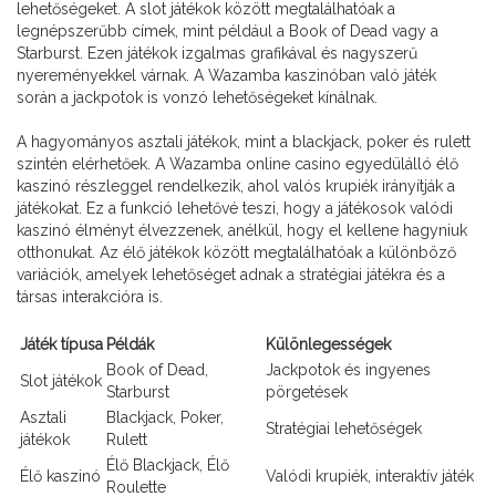
lehetőségeket. A slot játékok között megtalálhatóak a
legnépszerűbb címek, mint például a Book of Dead vagy a
Starburst. Ezen játékok izgalmas grafikával és nagyszerű
nyereményekkel várnak. A Wazamba kaszinóban való játék
során a jackpotok is vonzó lehetőségeket kínálnak.
A hagyományos asztali játékok, mint a blackjack, poker és rulett
szintén elérhetőek. A Wazamba online casino egyedülálló élő
kaszinó részleggel rendelkezik, ahol valós krupiék irányítják a
játékokat. Ez a funkció lehetővé teszi, hogy a játékosok valódi
kaszinó élményt élvezzenek, anélkül, hogy el kellene hagyniuk
otthonukat. Az élő játékok között megtalálhatóak a különböző
variációk, amelyek lehetőséget adnak a stratégiai játékra és a
társas interakcióra is.
Játék típusa
Példák
Különlegességek
Book of Dead,
Jackpotok és ingyenes
Slot játékok
Starburst
pörgetések
Asztali
Blackjack, Poker,
Stratégiai lehetőségek
játékok
Rulett
Élő Blackjack, Élő
Élő kaszinó
Valódi krupiék, interaktív játék
Roulette