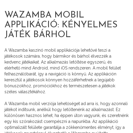
WAZAMBA MOBIL
APPLIKÁCIÓ: KÉNYELMES
JÁTÉK BÁRHOL
A Wazamba kaszinó mobil applikációja lehetővé teszi a
játékosok számára, hogy bármikor és bárhol élvezzék a
kedvenc játékaikat. Az alkalmazás letöltése egyszerű, és
elérhető mind Android, mind iOS rendszeren. A mobil felület
felhasználóbarát, így a navigáció is könnyű. Az applikáción
keresztül a játékosok könnyen hozzáférhetnek a legújabb
bónuszokhoz, promóciókhoz és természetesen a játékok
széles választékához.
A Wazamba mobil verziója lehetőséget ad arra is, hogy azonnali
játékot indítsunk, anélkül hogy letöltenénk az alkalmazást. Ez
különösen hasznos lehet, ha éppen úton vagyunk, és szeretnénk
egy kis szórakozást csempészni a napunkba. Az applikáció
optimalizált felülete garantálja a zökkenőmentes élményt, így a