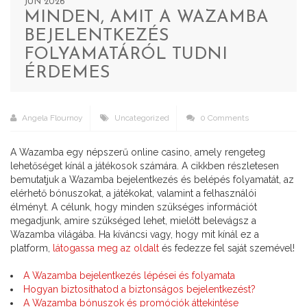
JUN 2026
MINDEN, AMIT A WAZAMBA
BEJELENTKEZÉS
FOLYAMATÁRÓL TUDNI
ÉRDEMES
Angela Flournoy
Uncategorized
0 Comments
A Wazamba egy népszerű online casino, amely rengeteg
lehetőséget kínál a játékosok számára. A cikkben részletesen
bemutatjuk a Wazamba bejelentkezés és belépés folyamatát, az
elérhető bónuszokat, a játékokat, valamint a felhasználói
élményt. A célunk, hogy minden szükséges információt
megadjunk, amire szükséged lehet, mielőtt belevágsz a
Wazamba világába. Ha kíváncsi vagy, hogy mit kínál ez a
platform,
látogassa meg az oldalt
és fedezze fel saját szemével!
A Wazamba bejelentkezés lépései és folyamata
Hogyan biztosíthatod a biztonságos bejelentkezést?
A Wazamba bónuszok és promóciók áttekintése