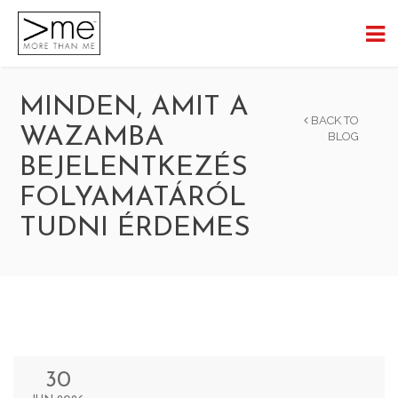
MINDEN, AMIT A
BACK TO
WAZAMBA
BLOG
BEJELENTKEZÉS
FOLYAMATÁRÓL
TUDNI ÉRDEMES
30