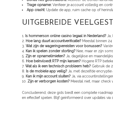
Trage opname:
Verifieer je account volledig en cont
App crasht:
Update de app, ruim cache op of herinstal
UITGEBREIDE VEELGES
Is hommerson online casino legaal in Nederland?
Ja, 
Hoe lang duurt accountverificatie?
Meestal binnen 24
Wat zijn de wageringvereisten voor bonussen?
Variër
Kan ik spelen zonder storting?
Nee, maar er zijn som
Zijn er opnamelimieten?
Ja, dagelijkse en maandelijkse
Hoe beïnvloedt RTP mijn kansen?
Hogere RTP beteken
Wat als ik een technisch probleem heb?
Gebruik de 24
Is de mobiele app veilig?
Ja, met dezelfde encryptie 
Kan ik mijn account sluiten?
Ja, via accountinstellinge
Zijn er verborgen kosten?
Meestal niet, maar check 
Concluderend, deze gids biedt een complete roadmap voo
en effectief spelen. Blijf geïnformeerd over updates via 