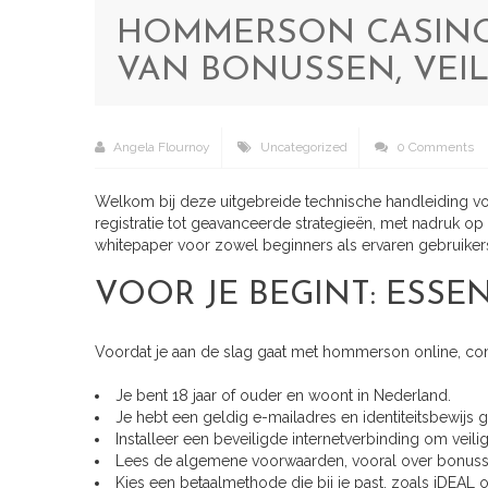
HOMMERSON CASINO 
VAN BONUSSEN, VEIL
Angela Flournoy
Uncategorized
0 Comments
Welkom bij deze uitgebreide technische handleiding v
registratie tot geavanceerde strategieën, met nadruk 
whitepaper voor zowel beginners als ervaren gebruiker
VOOR JE BEGINT: ESSE
Voordat je aan de slag gaat met hommerson online, con
Je bent 18 jaar of ouder en woont in Nederland.
Je hebt een geldig e-mailadres en identiteitsbewijs ge
Installeer een beveiligde internetverbinding om veilig
Lees de algemene voorwaarden, vooral over bonusse
Kies een betaalmethode die bij je past, zoals iDEAL o