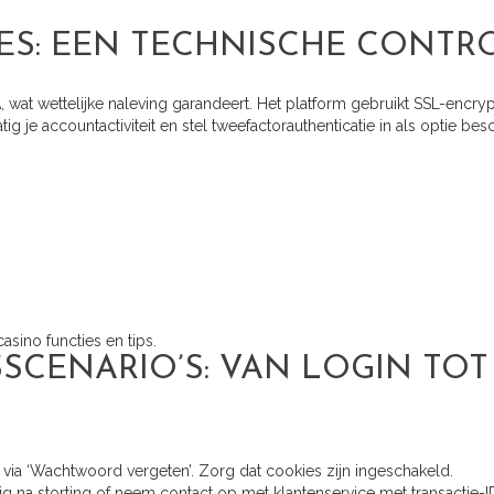
IES: EEN TECHNISCHE CONTR
wat wettelijke naleving garandeert. Het platform gebruikt SSL-encry
g je accountactiviteit en stel tweefactorauthenticatie in als optie besc
sino functies en tips.
SCENARIO’S: VAN LOGIN TO
via ‘Wachtwoord vergeten’. Zorg dat cookies zijn ingeschakeld.
 na storting of neem contact op met klantenservice met transactie-I