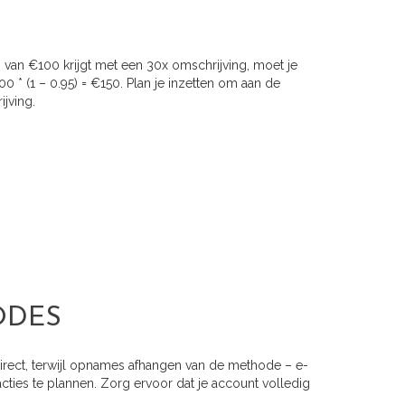
van €100 krijgt met een 30x omschrijving, moet je
0 * (1 – 0.95) = €150. Plan je inzetten om aan de
ijving.
ODES
direct, terwijl opnames afhangen van de methode – e-
cties te plannen. Zorg ervoor dat je account volledig