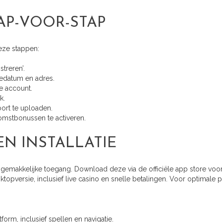
AP-VOOR-STAP
eze stappen:
streren’.
tedatum en adres.
e account.
k.
poort te uploaden.
omstbonussen te activeren.
EN INSTALLATIE
akkelijke toegang. Download deze via de officiële app store voor And
topversie, inclusief live casino en snelle betalingen. Voor optimale
orm, inclusief spellen en navigatie.