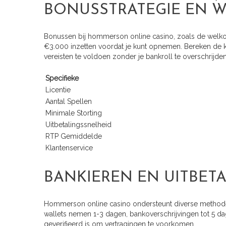
BONUSSTRATEGIE EN 
Bonussen bij hommerson online casino, zoals de welkom
€3.000 inzetten voordat je kunt opnemen. Bereken de kost
vereisten te voldoen zonder je bankroll te overschrijden
Specifieke
Licentie
Aantal Spellen
Minimale Storting
Uitbetalingssnelheid
RTP Gemiddelde
Klantenservice
BANKIEREN EN UITBET
Hommerson online casino ondersteunt diverse methodes: 
wallets nemen 1-3 dagen, bankoverschrijvingen tot 5 dag
geverifieerd is om vertragingen te voorkomen.