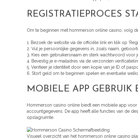
REGISTRATIEPROCES ST
Om te beginnen met hommerson online casino, volg d
Bezoek de website via de officiële link en klik op ‘Regi
Vul je persoonlijke gegevens in, zoals naam, geboor
Kies een gebruikersnaam en sterk wachtwoord voor j
Bevestig je e-mailadres via de verzonden verificatielin
Verifieer je identiteit door een kopie van je ID of pas
Stort geld om te beginnen spelen en eventuele welk
MOBIELE APP GEBRUIK 
Hommerson casino online biedt een mobiele app voor gem
accountgegevens. De app heeft alle functies van de desk
opslagruimte.
Visueel overzicht van het hommerson online casino platf