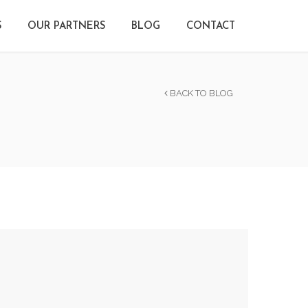
S
OUR PARTNERS
BLOG
CONTACT
BACK TO BLOG