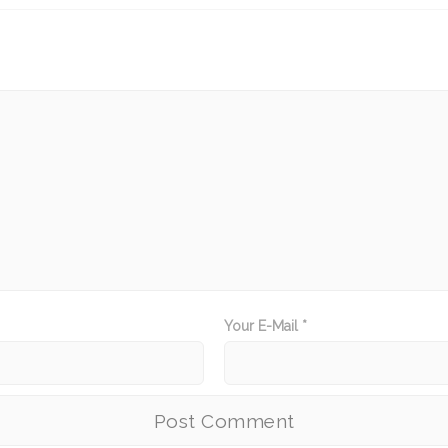
Your E-Mail *