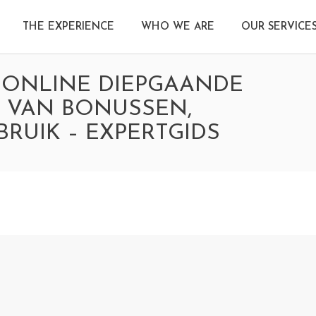
THE EXPERIENCE
WHO WE ARE
OUR SERVICE
ONLINE DIEPGAANDE
G VAN BONUSSEN,
BRUIK – EXPERTGIDS