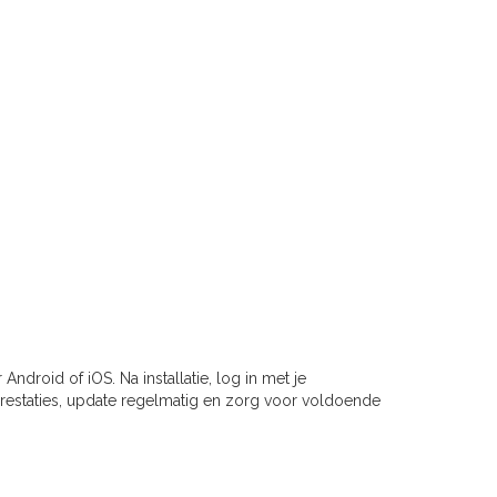
roid of iOS. Na installatie, log in met je
 prestaties, update regelmatig en zorg voor voldoende